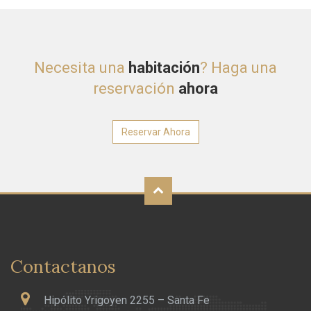
Necesita una
habitación
? Haga una
reservación
ahora
Reservar Ahora
Contactanos
Hipólito Yrigoyen 2255 – Santa Fe