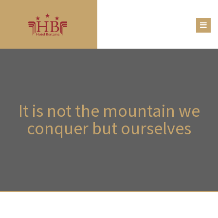
It
is not the mountain we
conquer but ourselves