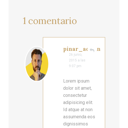
1
comentario
pinar_admin
Responder
26 junio,
2015 a las
9:07 pm
Lorem ipsum
dolor sit amet,
consectetur
adipisicing elit.
Id atque at non
assumenda eos
dignissimos