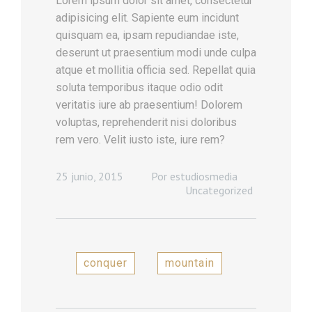
Lorem ipsum dolor sit amet, consectetur
adipisicing elit. Sapiente eum incidunt
quisquam ea, ipsam repudiandae iste,
deserunt ut praesentium modi unde culpa
atque et mollitia officia sed. Repellat quia
soluta temporibus itaque odio odit
veritatis iure ab praesentium! Dolorem
voluptas, reprehenderit nisi doloribus
rem vero. Velit iusto iste, iure rem?
25 junio, 2015
Por
estudiosmedia
Uncategorized
conquer
mountain