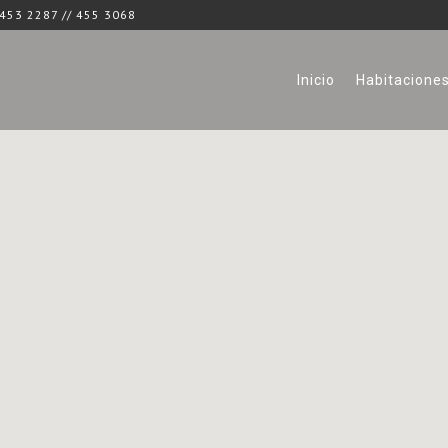
453 2287 // 455 3068
Inicio
Habitacione