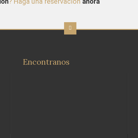
ión
? Haga una reservación
ahora
Encontranos