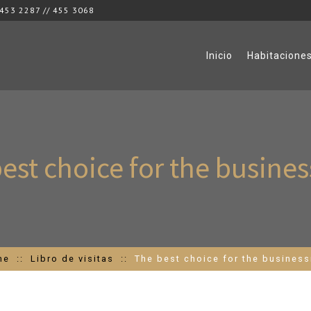
453 2287 // 455 3068
Inicio
Habitacione
est choice for the busin
me
Libro de visitas
The best choice for the busines