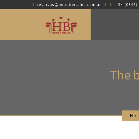
reservas@hotelbertaina.com.ar
+54 (0342) 
The
b
Ho