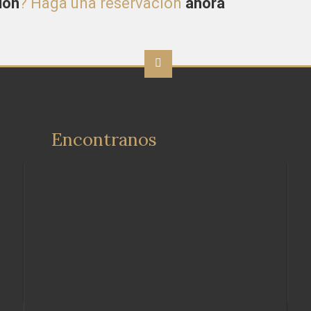
ión
? Haga una reservación
ahora
Encontranos