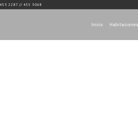
453 2287 // 455 3068
Inicio
Habitacione