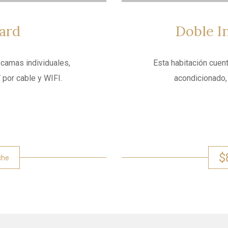
ard
Doble
In
 camas individuales,
Esta habitación cuen
 por cable y WIFI.
acondicionado, 
$
che