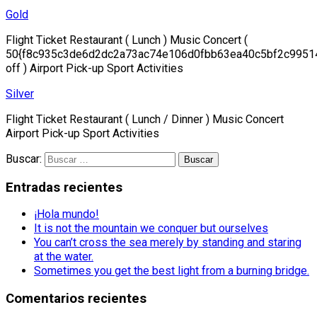
Gold
Flight Ticket Restaurant ( Lunch ) Music Concert (
50{f8c935c3de6d2dc2a73ac74e106d0fbb63ea40c5bf2c9951
off ) Airport Pick-up Sport Activities
Silver
Flight Ticket Restaurant ( Lunch / Dinner ) Music Concert
Airport Pick-up Sport Activities
Buscar:
Entradas recientes
¡Hola mundo!
It is not the mountain we conquer but ourselves
You can’t cross the sea merely by standing and staring
at the water.
Sometimes you get the best light from a burning bridge.
Comentarios recientes